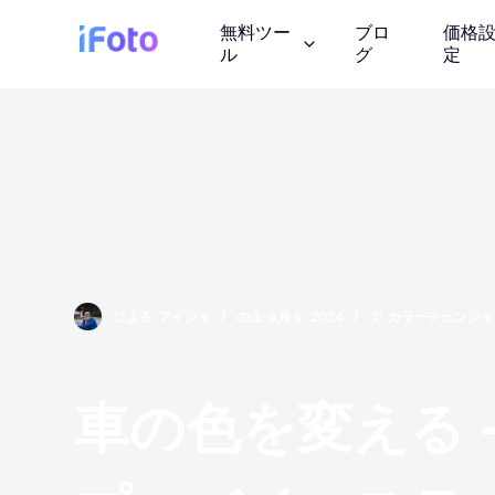
コ
無料ツー
ブロ
価格
ン
ル
グ
定
テ
ン
ツ
AI ファッショ
に
AI モデルの服装を紹
ス
キ
ッ
背景チェンジャ
プ
AIが生成したインス
による
アイシャ
の上
6月 6, 2024
で
カラーチェンジャ
画像の著作権
ロイヤリティフリーの
しょう
車の色を変える 
写真エンハンサ
画質を向上させる