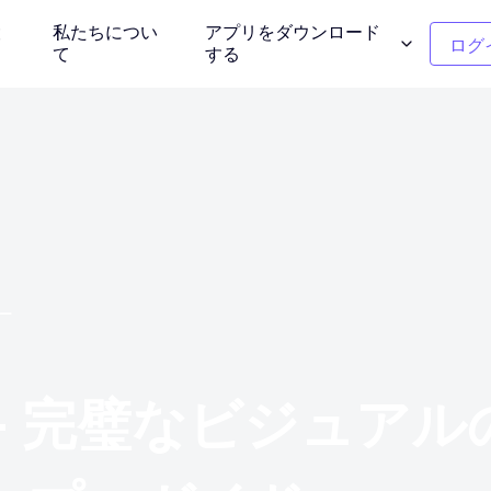
設
私たちについ
アプリをダウンロード
ログ
て
する
ンモデル
クリーンアップの写真
介する
不要なオブジェクトを削除する
ー
衣服の色の変更
タント背景
1クリックで色を置き換える
ー
背景除去剤
写真を再考しま
透明または任意の色の背景
- 完璧なビジュア
ー