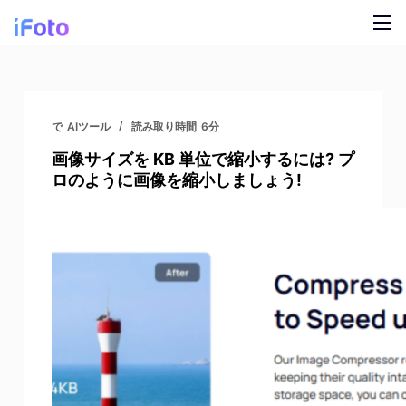
コ
ン
テ
製品
ン
ツ
AI ファッションモデル
ブログ
で
AIツール
読み取り時間
6分
に
画像サイズを KB 単位で縮小するには? プ
ス
オンライン背景チェンジャー
私たちについて
ロのように画像を縮小しましょう!
キ
モデルの AI の背景
ッ
プ
スナップ服のリカラー
製品の AI 背景
無料の背景リムーバー
クリーンアップの写真