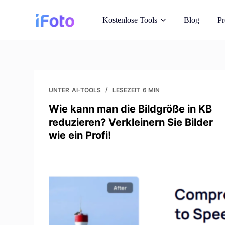
Z
Kostenlose Tools
Blog
Pr
u
m
I
n
AI-Modelle
h
Vorzeige-Outfits au
a
UNTER
AI-TOOLS
LESEZEIT
6 MIN
l
Wie kann man die Bildgröße in KB
Hintergrund-W
t
reduzieren? Verkleinern Sie Bilder
AI-generierte Sofor
s
wie ein Profi!
p
r
Bild Recopyrigh
i
Holen Sie sich lizenzf
reimagine
n
g
Photo Enhanc
e
Verbesserung der Bi
n