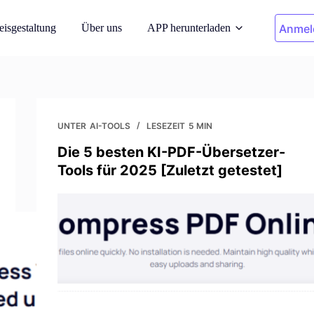
eisgestaltung
Über uns
APP herunterladen
Anmel
Bilder aufräumen
f AI-Modellen
Unerwünschte Objekte entfernen
UNTER
AI-TOOLS
LESEZEIT
5 MIN
Die 5 besten KI-PDF-Übersetzer-
echsler
Kleidung Recolor
Tools für 2025 [Zuletzt getestet]
t-Hintergründe
Ersetzen Sie die Farbe mit 1 Klick
t
Hintergrund-Entferner
reie Fotos von
Transparenter oder beliebig farbiger
Hintergrund
er
ldqualität