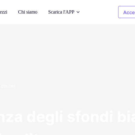
ezzi
Chi siamo
Scarica l'APP
Acce
a AI
Immagini di pulizia
odelli AI
Rimuovere gli oggetti indesiderati
 sfondo
Ricolorazione
dell'abbigliamento
ati
iale
Sostituire il colore in 1 clic
 COLORE
pyright
Rimozione dello sfondo
y-free di
Sfondo trasparente o di qualsiasi
colore
nza degli sfondi bi
 foto
à dell'immagine