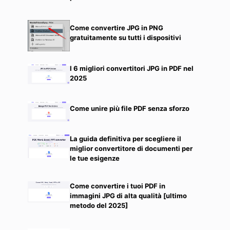
Come convertire JPG in PNG
gratuitamente su tutti i dispositivi
I 6 migliori convertitori JPG in PDF nel
2025
Come unire più file PDF senza sforzo
La guida definitiva per scegliere il
miglior convertitore di documenti per
le tue esigenze
Come convertire i tuoi PDF in
immagini JPG di alta qualità [ultimo
metodo del 2025]