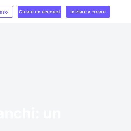
Creare un account
Iniziare a creare
sso
anchi: un