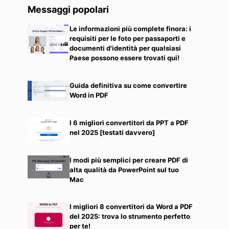
Messaggi popolari
Le informazioni più complete finora: i
requisiti per le foto per passaporti e
documenti d'identità per qualsiasi
Paese possono essere trovati qui!
Guida definitiva su come convertire
Word in PDF
I 6 migliori convertitori da PPT a PDF
nel 2025 [testati davvero]
I modi più semplici per creare PDF di
alta qualità da PowerPoint sul tuo
Mac
I migliori 8 convertitori da Word a PDF
del 2025: trova lo strumento perfetto
per te!