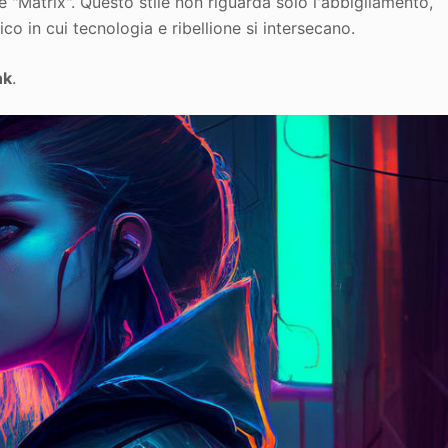
 "Matrix". Questo stile non riguarda solo l'abbigliamento,
co in cui tecnologia e ribellione si intersecano.
nk
.