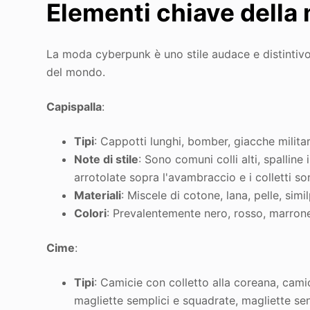
Elementi chiave dell
La moda cyberpunk è uno stile audace e distintivo 
del mondo.
Capispalla
:
Tipi
: Cappotti lunghi, bomber, giacche militar
Note di stile
: Sono comuni colli alti, spallin
arrotolate sopra l'avambraccio e i colletti s
Materiali
: Miscele di cotone, lana, pelle, similp
Colori
: Prevalentemente nero, rosso, marrone,
Cime
:
Tipi
: Camicie con colletto alla coreana, cam
magliette semplici e squadrate, magliette se