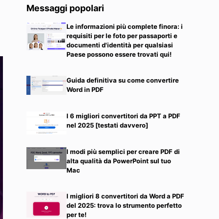
Messaggi popolari
Le informazioni più complete finora: i
requisiti per le foto per passaporti e
documenti d'identità per qualsiasi
Paese possono essere trovati qui!
Guida definitiva su come convertire
Word in PDF
I 6 migliori convertitori da PPT a PDF
nel 2025 [testati davvero]
I modi più semplici per creare PDF di
alta qualità da PowerPoint sul tuo
Mac
I migliori 8 convertitori da Word a PDF
del 2025: trova lo strumento perfetto
per te!