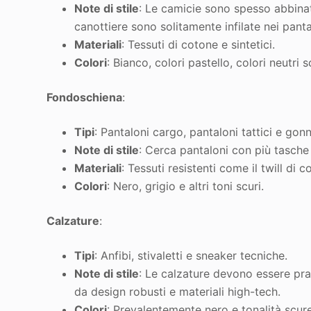
Note di stile
: Le camicie sono spesso abbinat
canottiere sono solitamente infilate nei panta
Materiali
: Tessuti di cotone e sintetici.
Colori
: Bianco, colori pastello, colori neutri s
Fondoschiena
:
Tipi
: Pantaloni cargo, pantaloni tattici e gon
Note di stile
: Cerca pantaloni con più tasche e
Materiali
: Tessuti resistenti come il twill di 
Colori
: Nero, grigio e altri toni scuri
.
Calzature
:
Tipi
: Anfibi, stivaletti e sneaker tecniche.
Note di stile
: Le calzature devono essere pra
da design robusti e materiali high-tech.
Colori
: Prevalentemente nero e tonalità scur