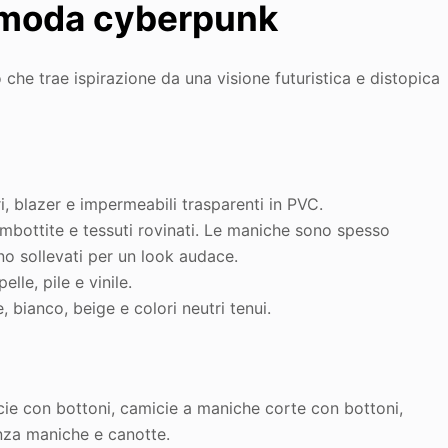
a moda cyberpunk
che trae ispirazione da una visione futuristica e distopica
i, blazer e impermeabili trasparenti in PVC.
e imbottite e tessuti rovinati. Le maniche sono spesso
ono sollevati per un look audace.
elle, pile e vinile.
 bianco, beige e colori neutri tenui
.
icie con bottoni, camicie a maniche corte con bottoni,
nza maniche e canotte.