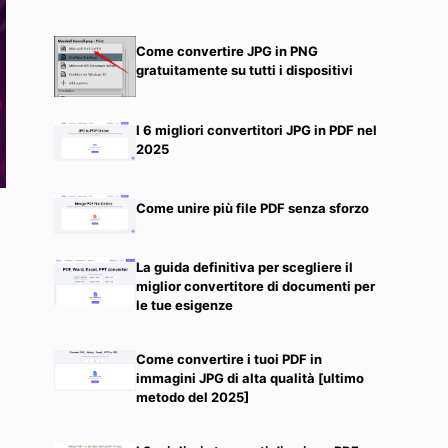
Come convertire JPG in PNG
gratuitamente su tutti i dispositivi
I 6 migliori convertitori JPG in PDF nel
2025
Come unire più file PDF senza sforzo
La guida definitiva per scegliere il
miglior convertitore di documenti per
le tue esigenze
Come convertire i tuoi PDF in
immagini JPG di alta qualità [ultimo
metodo del 2025]