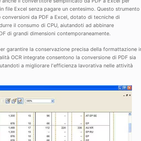
 anche il convertitore semplificato da PDF a Excel per
 in file Excel senza pagare un centesimo. Questo strumento
e conversioni da PDF a Excel, dotato di tecniche di
 ridurre il consumo di CPU, aiutandoti ad abbinare
PDF di grandi dimensioni contemporaneamente.
r garantire la conservazione precisa della formattazione i
alità OCR integrate consentono la conversione di PDF sia
iutandoti a migliorare l'efficienza lavorativa nelle attività