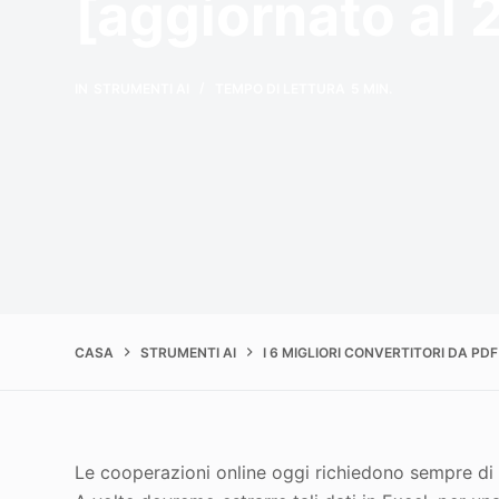
[aggiornato al 
IN
STRUMENTI AI
TEMPO DI LETTURA
5 MIN.
CASA
STRUMENTI AI
I 6 MIGLIORI CONVERTITORI DA PD
Le cooperazioni online oggi richiedono sempre di