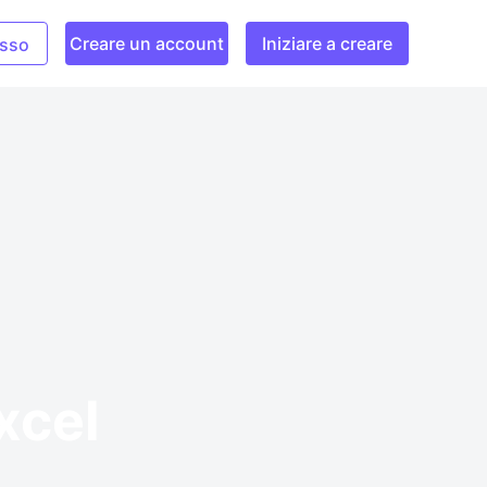
Creare un account
Iniziare a creare
sso
Excel