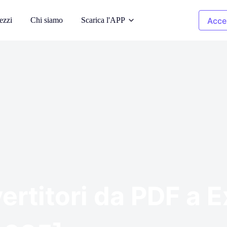
ezzi
Chi siamo
Scarica l'APP
Acce
a AI
Immagini di pulizia
odelli AI
Rimuovere gli oggetti indesiderati
 sfondo
Ricolorazione
dell'abbigliamento
ati
iale
Sostituire il colore in 1 clic
pyright
Rimozione dello sfondo
y-free di
Sfondo trasparente o di qualsiasi
colore
vertitori da PDF a 
 foto
à dell'immagine