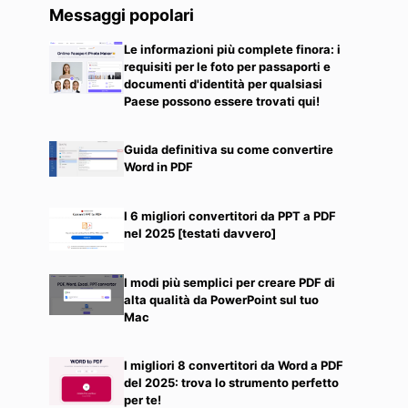
Messaggi popolari
Le informazioni più complete finora: i
requisiti per le foto per passaporti e
documenti d'identità per qualsiasi
Paese possono essere trovati qui!
Guida definitiva su come convertire
Word in PDF
I 6 migliori convertitori da PPT a PDF
nel 2025 [testati davvero]
I modi più semplici per creare PDF di
alta qualità da PowerPoint sul tuo
Mac
I migliori 8 convertitori da Word a PDF
del 2025: trova lo strumento perfetto
per te!