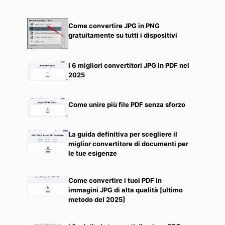
Come convertire JPG in PNG
gratuitamente su tutti i dispositivi
I 6 migliori convertitori JPG in PDF nel
2025
Come unire più file PDF senza sforzo
La guida definitiva per scegliere il
miglior convertitore di documenti per
le tue esigenze
Come convertire i tuoi PDF in
immagini JPG di alta qualità [ultimo
metodo del 2025]