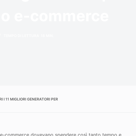
tuo e-commerce
TEMPO DI LETTURA
18 MIN.
I I 11 MIGLIORI GENERATORI PER
zi di e-commerce dovevano spendere così tanto tempo e