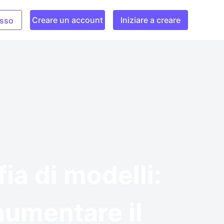
Creare un account
Iniziare a creare
sso
fia di modelli:
 aumentare il