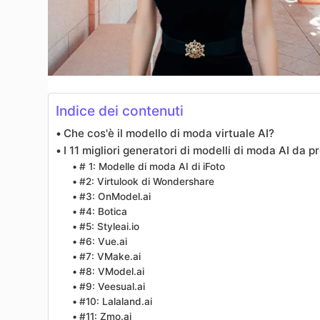
Indice dei contenuti
Che cos'è il modello di moda virtuale AI?
I 11 migliori generatori di modelli di moda AI da p
# 1: Modelle di moda AI di iFoto
#2: Virtulook di Wondershare
#3: OnModel.ai
#4: Botica
#5: Styleai.io
#6: Vue.ai
#7: VMake.ai
#8: VModel.ai
#9: Veesual.ai
#10: Lalaland.ai
#11: Zmo.ai