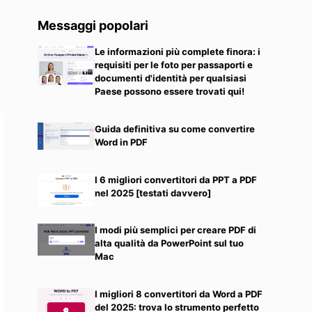
Messaggi popolari
Le informazioni più complete finora: i
requisiti per le foto per passaporti e
documenti d'identità per qualsiasi
Paese possono essere trovati qui!
Guida definitiva su come convertire
Word in PDF
I 6 migliori convertitori da PPT a PDF
nel 2025 [testati davvero]
I modi più semplici per creare PDF di
alta qualità da PowerPoint sul tuo
Mac
I migliori 8 convertitori da Word a PDF
del 2025: trova lo strumento perfetto