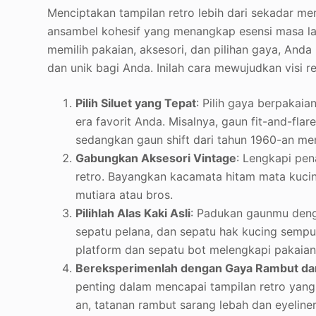
Menciptakan tampilan retro lebih dari sekadar m
ansambel kohesif yang menangkap esensi masa lal
memilih pakaian, aksesori, dan pilihan gaya, Anda
dan unik bagi Anda. Inilah cara mewujudkan visi r
Pilih Siluet yang Tepat
: Pilih gaya berpaka
era favorit Anda. Misalnya, gaun fit-and-fla
sedangkan gaun shift dari tahun 1960-an mem
Gabungkan Aksesori Vintage
: Lengkapi pe
retro. Bayangkan kacamata hitam mata kucing
mutiara atau bros.
Pilihlah Alas Kaki Asli
: Padukan gaunmu deng
sepatu pelana, dan sepatu hak kucing sempu
platform dan sepatu bot melengkapi pakaian
Bereksperimenlah dengan Gaya Rambut da
penting dalam mencapai tampilan retro yang a
an, tatanan rambut sarang lebah dan eyeline