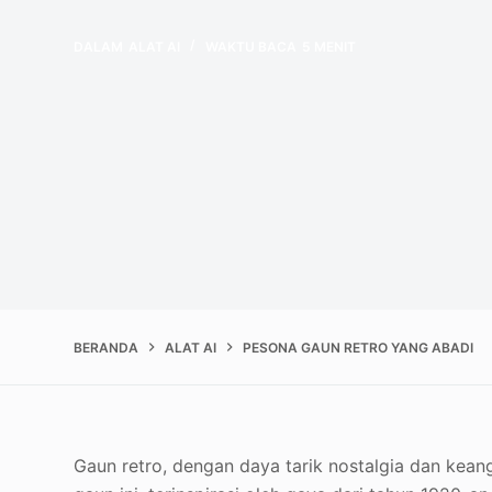
DALAM
ALAT AI
WAKTU BACA
5 MENIT
BERANDA
ALAT AI
PESONA GAUN RETRO YANG ABADI
Gaun retro, dengan daya tarik nostalgia dan kean