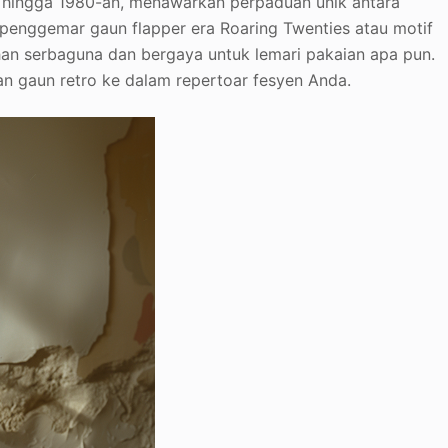
-an hingga 1980-an, menawarkan perpaduan unik antara
penggemar gaun flapper era Roaring Twenties atau motif
han serbaguna dan bergaya untuk lemari pakaian apa pun.
 gaun retro ke dalam repertoar fesyen Anda.