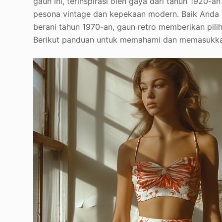
gaun ini, terinspirasi oleh gaya dari tahun 1920
pesona vintage dan kepekaan modern. Baik Anda 
berani tahun 1970-an, gaun retro memberikan pili
Berikut panduan untuk memahami dan memasukkan