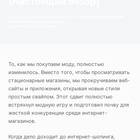
[Настоящий обзор]
ю
Фотоувеличитель
НА САЙТЕ
ИНСТРУМЕНТЫ ИСКУССТВЕННОГО ИНТЕЛЛЕКТА
,
Повторное авторское право на изображение
ЭЛЕКТРОННАЯ КОММЕРЦИЯ
ВРЕМЯ ЧТЕНИЯ
11 МИНУТ
То, как мы покупаем моду, полностью
изменилось. Вместо того, чтобы просматривать
стационарные магазины, мы прокручиваем веб-
сайты и приложения, открывая новые стили
простым свайпом. Этот сдвиг полностью
встряхнул модную игру и подготовил почву для
жесткой конкуренции среди интернет-
магазинов.
Когда дело доходит до интернет-шопинга,