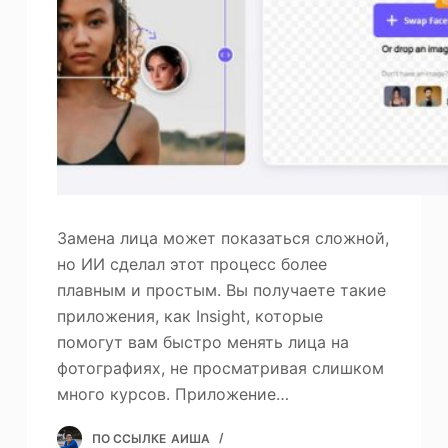
ю
Фотоувеличитель
Повторное авторское право на изображение
Замена лица может показаться сложной,
но ИИ сделал этот процесс более
плавным и простым. Вы получаете такие
приложения, как Insight, которые
помогут вам быстро менять лица на
фотографиях, не просматривая слишком
много курсов. Приложение…
ПО ССЫЛКЕ
АИША