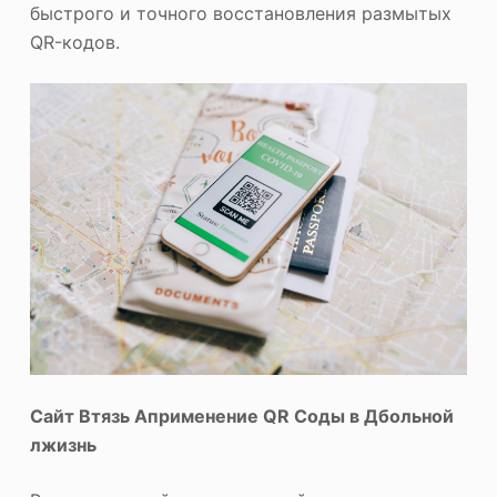
быстрого и точного восстановления размытых
QR-кодов.
Сайт
Вт
язь
А
применение QR
С
оды в
Д
больной
л
жизнь