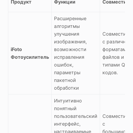
Продукт
Функции
Совместимо
Расширенные
алгоритмы
улучшения
Совместимо
изображения,
с различным
iFoto
возможности
форматами
Фотоусилитель
исправления
файлов и
ошибок,
типами QR-
параметры
кодов.
пакетной
обработки
Интуитивно
понятный
пользовательский
Совместимо
интерфейс,
с
настраиваемые
большинств