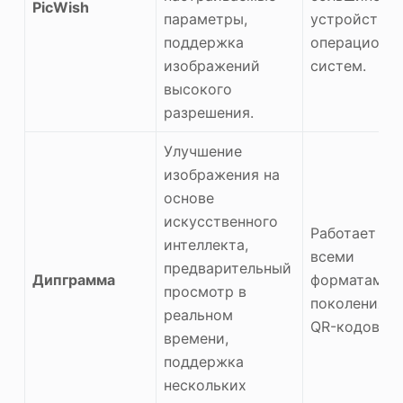
PicWish
параметры,
устройств и
поддержка
операционн
изображений
систем.
высокого
разрешения.
Улучшение
изображения на
основе
искусственного
Работает со
интеллекта,
всеми
предварительный
Дипграмма
форматами 
просмотр в
поколениям
реальном
QR-кодов.
времени,
поддержка
нескольких