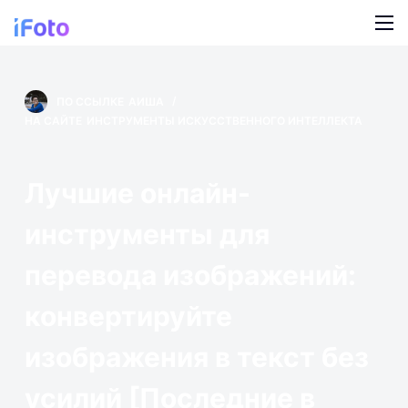
П
е
р
Продукт
е
ПО ССЫЛКЕ
АИША
й
AI Fashion Models
НА САЙТЕ
ИНСТРУМЕНТЫ ИСКУССТВЕННОГО ИНТЕЛЛЕКТА
Блог
т
и
Онлайн смена фона
О нас
Лучшие онлайн-
к
ИИ для моделей
с
инструменты для
о
Перекраска одежды
д
перевода изображений:
е
ИИ-фон для продуктов
р
конвертируйте
ж
Бесплатное удаление фона
изображения в текст без
а
н
Картинки для уборки
усилий [Последние в
и