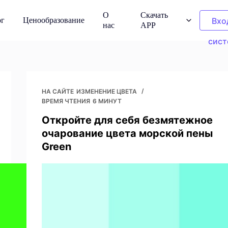
О
Скачать
ог
Ценообразование
Вхо
нас
APP
сист
s
Картинки для уборки
 на моделях
Удалите нежелательные объекты
екта
НА САЙТЕ
ИЗМЕНЕНИЕ ЦВЕТА
ВРЕМЯ ЧТЕНИЯ
6 МИНУТ
Откройте для себя безмятежное
Перекраска одежды
очарование цвета морской пены
зданные
Замените цвет в один клик
ектом
Green
ское право
Удалитель фона
Прозрачный или любого цвета
eimagine без
фон