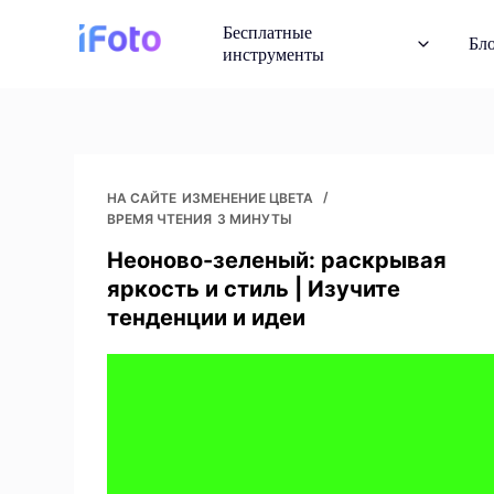
П
Бесплатные
Бл
е
инструменты
р
е
й
AI Fashion Model
т
Демонстрация нарядов
и
НА САЙТЕ
ИЗМЕНЕНИЕ ЦВЕТА
искусственного интелл
ВРЕМЯ ЧТЕНИЯ
3 МИНУТЫ
к
с
Неоново-зеленый: раскрывая
Изменение фона
о
яркость и стиль | Изучите
Мгновенные фоны, со
искусственным интелл
д
тенденции и идеи
е
р
Повторное автор
на изображение
ж
Получите фотографии r
а
авторских прав
н
и