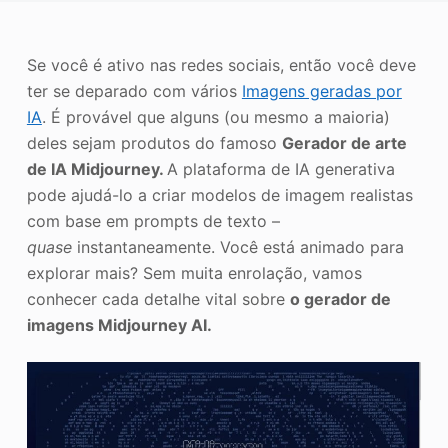
o
Aprimorador de fotos
Se você é ativo nas redes sociais, então você deve
Direitos autorais da imagem
ter se deparado com vários
Imagens geradas por
IA
. É provável que alguns (ou mesmo a maioria)
deles sejam produtos do famoso
Gerador de arte
de IA Midjourney.
A plataforma de IA generativa
pode ajudá-lo a criar modelos de imagem realistas
com base em prompts de texto –
quase
instantaneamente. Você está animado para
explorar mais? Sem muita enrolação, vamos
conhecer cada detalhe vital sobre
o gerador de
imagens Midjourney AI.