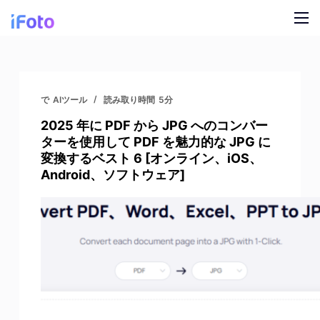
コ
ン
テ
製品
ン
ツ
AI ファッションモデル
ブログ
で
AIツール
読み取り時間
5分
に
2025 年に PDF から JPG へのコンバー
ス
オンライン背景チェンジャー
私たちについて
ターを使用して PDF を魅力的な JPG に
キ
変換するベスト 6 [オンライン、iOS、
モデルの AI の背景
ッ
Android、ソフトウェア]
プ
スナップ服のリカラー
製品の AI 背景
無料の背景リムーバー
クリーンアップの写真