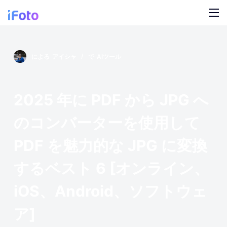
コ
ン
テ
製品
ン
による
アイシャ
で
AIツール
ツ
AI ファッションモデル
ブログ
に
ス
オンライン背景チェンジャー
2025 年に PDF から JPG へ
私たちについて
キ
モデルの AI の背景
ッ
のコンバーターを使用して
プ
スナップ服のリカラー
PDF を魅力的な JPG に変換
するベスト 6 [オンライン、
製品の AI 背景
iOS、Android、ソフトウェ
無料の背景リムーバー
ア]
クリーンアップの写真