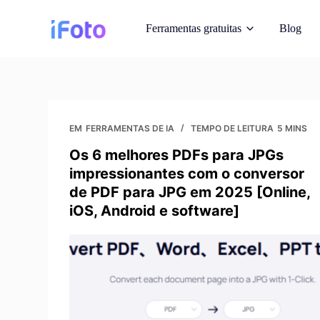
P
Ferramentas gratuitas
Blog
u
l
a
r
Modelos de m
p
Exiba roupas em mo
a
EM
FERRAMENTAS DE IA
TEMPO DE LEITURA
5 MINS
r
Os 6 melhores PDFs para JPGs
Alterador de pl
a
impressionantes com o conversor
Planos de fundo inst
o
por IA
de PDF para JPG em 2025 [Online,
c
iOS, Android e software]
o
Direitos autora
n
Obtenha fotos livres d
reimagine
t
e
ú
Aprimorador d
d