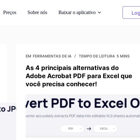
Preços
Sobre nós
Baixar o aplicativo
Log
oda com IA
Fotos de limpeza
delos de IA
Remover objetos indesejados
EM
FERRAMENTAS DE IA
TEMPO DE LEITURA
5 MINS
As 4 principais alternativas do
ano de fundo
Recolorir roupas
Adobe Acrobat PDF para Excel que
antâneos gerados
Substitua a cor em um clique
você precisa conhecer!
is da imagem
Removedor de plano de
fundo
e royalties do
Fundo transparente ou de qualquer
cor
e fotos