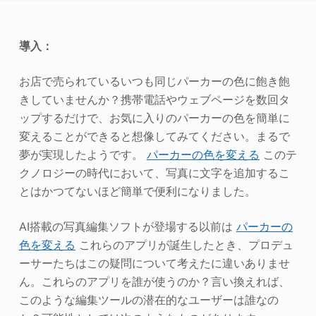
写真エンハンサー
導入：
画像の著作権
お店で売られているいつも同じパーカーの色に飽き飽
きしていませんか？携帯電話やウェブページを数回タ
ップするだけで、お気に入りのパーカーの色を簡単に
変えることができると想像してみてください。まるで
夢が実現したようです。
パーカーの色を変える
このテ
クノロジーの時代において、写真に文字を追加するこ
とはかつてないほど簡単で便利になりました。
AI搭載の写真編集ソフトが登場する以前は
パーカーの
色を変える
これらのアプリが誕生したとき、プロデュ
ーサーたちはこの疑問について考えたに違いありませ
ん。これらのアプリを誰が使うのか？言い換えれば、
このような編集ツールの潜在的なユーザーは誰なの