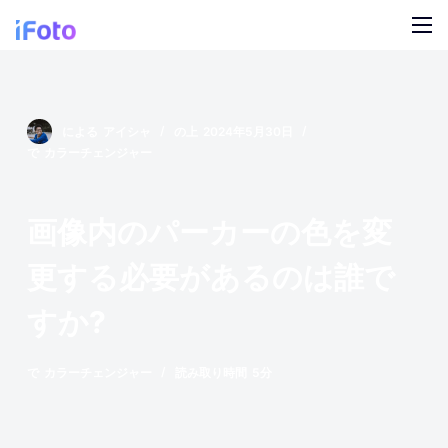
コ
ン
テ
製品
ン
ツ
AI ファッションモデル
による
アイシャ
の上
2024年5月30日
ブログ
に
で
カラーチェンジャー
ス
オンライン背景チェンジャー
私たちについて
キ
画像内のパーカーの色を変
モデルの AI の背景
ッ
プ
更する必要があるのは誰で
スナップ服のリカラー
すか?
製品の AI 背景
無料の背景リムーバー
で
カラーチェンジャー
読み取り時間
5分
クリーンアップの写真