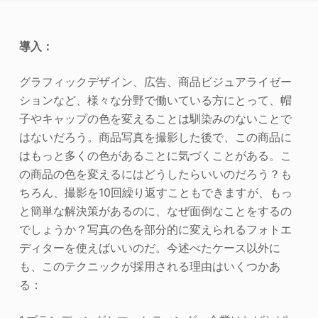
写真エンハンサー
導入：
画像の著作権
グラフィックデザイン、広告、商品ビジュアライゼー
ションなど、様々な分野で働いている方にとって、帽
子やキャップの色を変えることは馴染みのないことで
はないだろう。商品写真を撮影した後で、この商品に
はもっと多くの色があることに気づくことがある。こ
の商品の色を変えるにはどうしたらいいのだろう？も
ちろん、撮影を10回繰り返すこともできますが、もっ
と簡単な解決策があるのに、なぜ面倒なことをするの
でしょうか？写真の色を部分的に変えられるフォトエ
ディターを使えばいいのだ。今述べたケース以外に
も、このテクニックが採用される理由はいくつかあ
る：