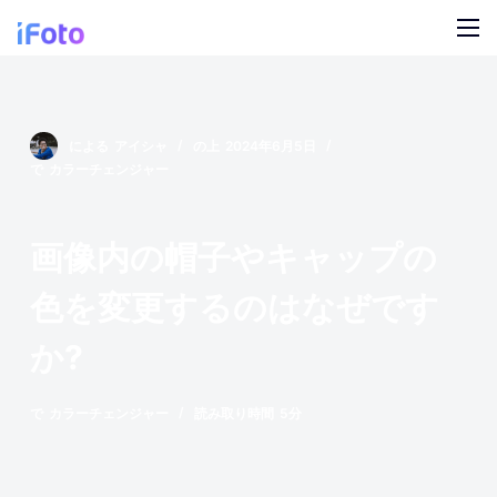
コ
ン
テ
製品
ン
ツ
AI ファッションモデル
による
アイシャ
の上
2024年6月5日
ブログ
に
で
カラーチェンジャー
ス
オンライン背景チェンジャー
私たちについて
キ
画像内の帽子やキャップの
モデルの AI の背景
ッ
プ
色を変更するのはなぜです
スナップ服のリカラー
か?
製品の AI 背景
無料の背景リムーバー
で
カラーチェンジャー
読み取り時間
5分
クリーンアップの写真