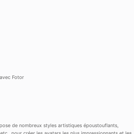
 avec Fotor
opose de nombreux styles artistiques époustouflants,
etc., pour créer les avatars les plus impressionnants et les