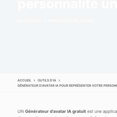
personnalité un
Améliorer la qualité
EN
OUTILS D'IA
TEMPS DE LECTURE
8 MOINS
ACCUEIL
OUTILS D'IA
GÉNÉRATEUR D'AVATAR IA POUR REPRÉSENTER VOTRE PERSONN
UN
Générateur d'avatar IA gratuit
est une applicat