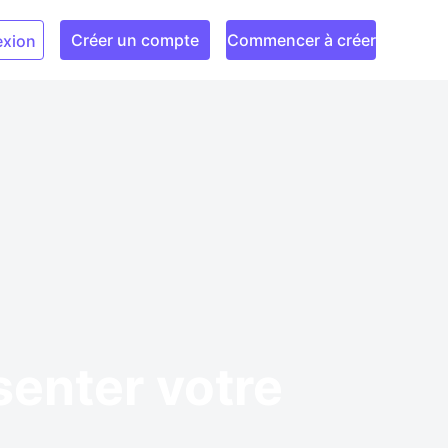
Créer un compte
Commencer à créer
xion
senter votre