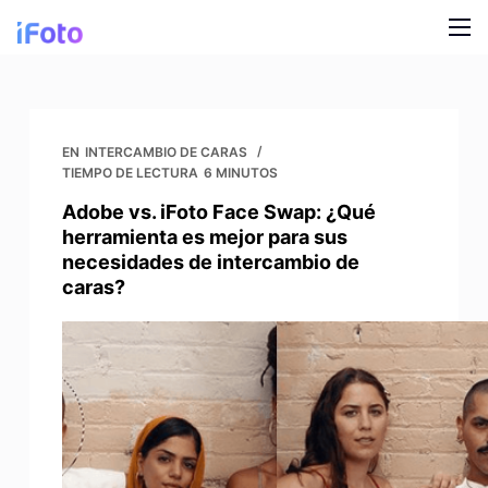
I
r
a
Producto
l
c
Modelos de moda AI
Blog
EN
INTERCAMBIO DE CARAS
o
TIEMPO DE LECTURA
6 MINUTOS
n
Cambiador de fondo en línea
Quiénes somos
Adobe vs. iFoto Face Swap: ¿Qué
t
herramienta es mejor para sus
Antecedentes de IA para modelos
e
necesidades de intercambio de
n
caras?
Ropa Snap Recolor
i
d
Antecedentes de IA para productos
o
Eliminador de fondos gratuito
Fotos de limpieza