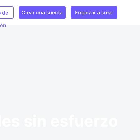
Crear una cuenta
Empezar a crear
o de
ión
des sin esfuerzo