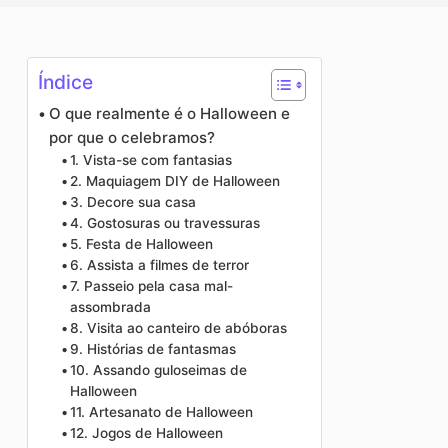
o
Aprimorador de fotos
Direitos autorais da imagem
Índice
O que realmente é o Halloween e
por que o celebramos?
1. Vista-se com fantasias
2. Maquiagem DIY de Halloween
3. Decore sua casa
4. Gostosuras ou travessuras
5. Festa de Halloween
6. Assista a filmes de terror
7. Passeio pela casa mal-
assombrada
8. Visita ao canteiro de abóboras
9. Histórias de fantasmas
10. Assando guloseimas de
Halloween
11. Artesanato de Halloween
12. Jogos de Halloween