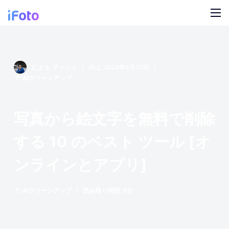
コ
ン
テ
製品
ン
ツ
AI ファッションモデル
による
アイシャ
の上
2024年5月31日
ブログ
に
で
AIクリーンアップ
ス
オンライン背景チェンジャー
私たちについて
キ
写真から絵文字を無料で削除
モデルの AI の背景
ッ
プ
する 10 のベスト ツール [オ
スナップ服のリカラー
ンラインとアプリ]
製品の AI 背景
無料の背景リムーバー
で
AIクリーンアップ
読み取り時間
9分
クリーンアップの写真