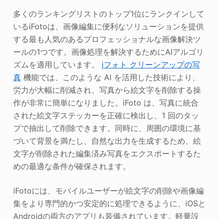
多くのランキングリストのトップ1位にランクインして
いるiFotoは、画像編集に便利なソリューションを提供
する最も人気のあるプロフェッショナルな画像解決ツ
ールの1つです。画像処理を解決するためにAIアルゴリ
ズムを適用しています。
iフォト
クリーンアップの写
真
機能では、このような AI を活用した技術により、
労力が大幅に削減され、写真から絵文字を削除する操
作が非常に簡単になりました。iFoto は、写真に統合
された絵文字ステッカーを正確に検出し、1 回のタッ
プで抽出して削除できます。同時に、周囲の環境に基
づいて背景を満たし、自然な出力を生成するため、絵
文字が削除された編集済み写真をエクスポートするた
めの最適な条件が確保されます。
iFotoには、モバイルユーザーが絵文字の削除や画像編
集をより専門的かつ安定的に処理できるように、iOSと
Androidの両方のアプリも装備されています。軽量設