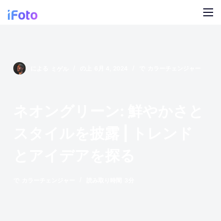
コ
ン
テ
製品
ン
ツ
AI ファッションモデル
ブログ
による
ミゲル
の上
6月 4, 2024
で
カラーチェンジャー
に
ス
オンライン背景チェンジャー
私たちについて
キ
ネオングリーン: 鮮やかさと
モデルの AI の背景
ッ
プ
スタイルを披露 | トレンド
スナップ服のリカラー
とアイデアを探る
製品の AI 背景
で
カラーチェンジャー
読み取り時間
3分
無料の背景リムーバー
クリーンアップの写真