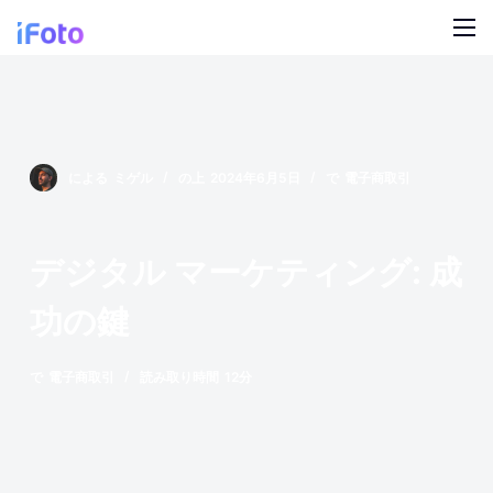
コ
ン
テ
製品
ン
ツ
AI ファッションモデル
ブログ
に
による
ミゲル
の上
2024年6月5日
で
電子商取引
ス
オンライン背景チェンジャー
私たちについて
キ
モデルの AI の背景
ッ
デジタル マーケティング: 成
プ
スナップ服のリカラー
功の鍵
製品の AI 背景
で
電子商取引
読み取り時間
12分
無料の背景リムーバー
クリーンアップの写真