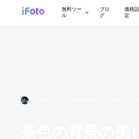
コ
無料ツー
ブロ
価格
ン
ル
グ
定
テ
ン
ツ
AI ファッショ
に
AI モデルの服装を紹
ス
キ
ッ
背景チェンジャ
プ
AIが生成したインス
画像の著作権
による
アイシャ
の上
2024年6月3日
で
カラーチェン
ロイヤリティフリーの
しょう
茶色の背景の美
写真エンハンサ
画質を向上させる