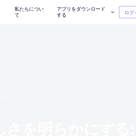
設
私たちについ
アプリをダウンロード
ログ
て
する
ンモデル
クリーンアップの写真
介する
不要なオブジェクトを削除する
ー
衣服の色の変更
タント背景
1クリックで色を置き換える
背景除去剤
ジャー
写真を再考しま
透明または任意の色の背景
しさを明らかにする:
ー