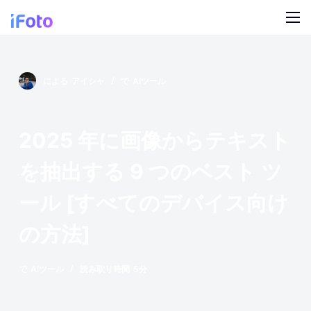
コ
ン
テ
製品
ン
による
アイシャ
で
AIツール
ツ
AI ファッションモデル
ブログ
に
ス
オンライン背景チェンジャー
私たちについて
2025 年に画像からテキスト
キ
モデルの AI の背景
ッ
を抽出する 9 つのベスト ツ
プ
スナップ服のリカラー
ール [すべてのデバイス向け
製品の AI 背景
の方法]
無料の背景リムーバー
で
AIツール
読み取り時間
5分
クリーンアップの写真