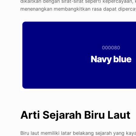
dikaitkan dengan sifat-sifat seperti kepercayaan, 
menenangkan membangkitkan rasa dapat dipercay
Arti Sejarah Biru Laut
Biru laut memiliki latar belakang sejarah yang 