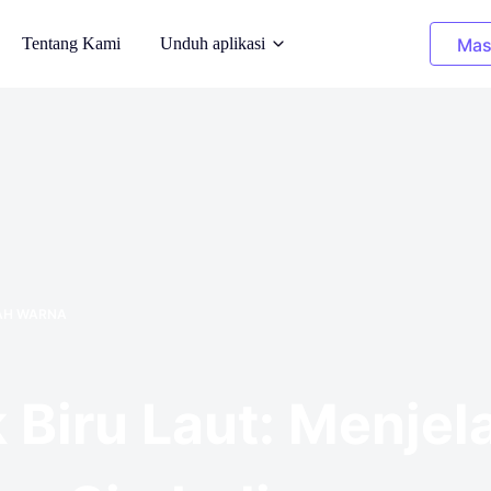
Tentang Kami
Unduh aplikasi
Mas
AI
Gambar Pembersihan
an pada model AI
Hapus objek yang tidak diinginkan
r Belakang
Pewarnaan Ulang Pakaian
an yang
Mengganti warna dalam 1 klik
AH WARNA
ar
Penghilang Latar Belakang
royalti yang
Transparan, atau latar belakang warna
apa pun
 Biru Laut: Menjel
o
itas gambar