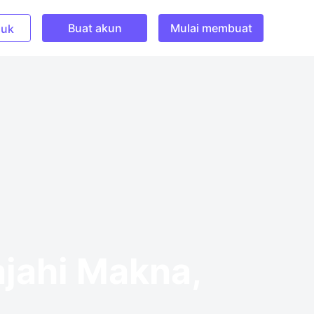
Buat akun
Mulai membuat
uk
ajahi Makna,