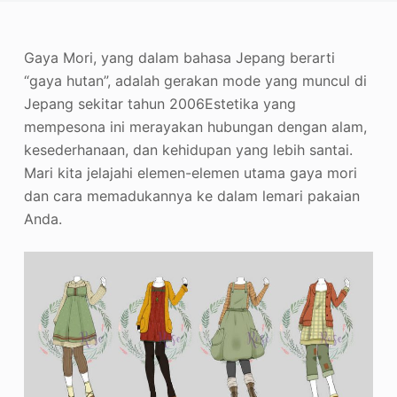
Penambah Foto
Gaya Mori, yang dalam bahasa Jepang berarti
Hak Cipta Gambar
“gaya hutan”, adalah gerakan mode yang muncul di
Jepang sekitar tahun 2006
Estetika yang
mempesona ini merayakan hubungan dengan alam,
kesederhanaan, dan kehidupan yang lebih santai.
Mari kita jelajahi elemen-elemen utama gaya mori
dan cara memadukannya ke dalam lemari pakaian
Anda.