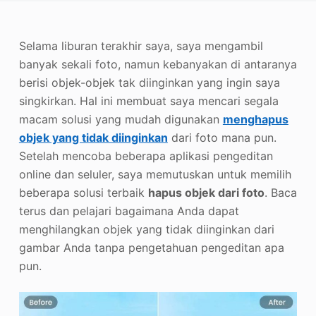
Penambah Foto
Selama liburan terakhir saya, saya mengambil
Hak Cipta Gambar
banyak sekali foto, namun kebanyakan di antaranya
berisi objek-objek tak diinginkan yang ingin saya
singkirkan. Hal ini membuat saya mencari segala
macam solusi yang mudah digunakan
menghapus
objek yang tidak diinginkan
dari foto mana pun.
Setelah mencoba beberapa aplikasi pengeditan
online dan seluler, saya memutuskan untuk memilih
beberapa solusi terbaik
hapus objek dari foto
. Baca
terus dan pelajari bagaimana Anda dapat
menghilangkan objek yang tidak diinginkan dari
gambar Anda tanpa pengetahuan pengeditan apa
pun.