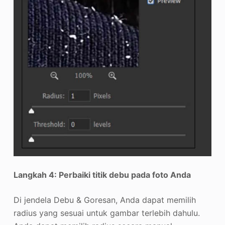
Langkah 4: Perbaiki titik debu pada foto Anda
Di jendela Debu & Goresan, Anda dapat memilih
radius yang sesuai untuk gambar terlebih dahulu.