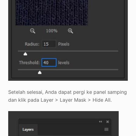
Setelah selesai, Anda dapat pergi ke panel samping
dan klik pada Layer > Layer Mask > Hide All.