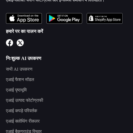
एआई-संवर्धित फैशन फोटोग्राफी और ई-कॉमर्स समाधान में विशेषज्ञता।
हमारे पर का पालन करें
निःशुल्क AI उपकरण
सभी AI उपकरण
एआई फैशन मॉडल
एआई पृष्ठभूमि
एआई उत्पाद फोटोग्राफी
एआई कपड़े परिवर्तक
एआई क्लोथिंग रीकलर
एआई बैकग्राउंड रिमूवर