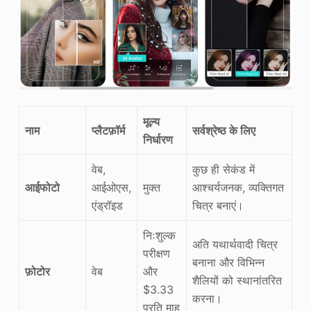
मूल्य
नाम
प्लैटफ़ॉर्म
सर्वश्रेष्ठ के लिए
निर्धारण
वेब,
कुछ ही सेकंड में
आईफोटो
आईओएस,
मुक्त
आश्चर्यजनक, व्यक्तिगत
एंड्रॉइड
चित्र बनाएं।
निःशुल्क
अति यथार्थवादी चित्र
परीक्षण
बनाना और विभिन्न
फ़ोटोर
वेब
और
शैलियों को स्थानांतरित
$3.33
करना।
प्रति माह