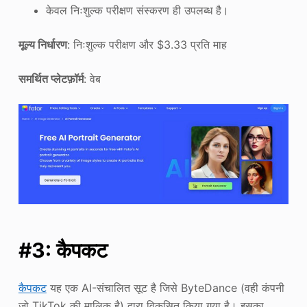
केवल निःशुल्क परीक्षण संस्करण ही उपलब्ध है।
मूल्य निर्धारण
: निःशुल्क परीक्षण और $3.33 प्रति माह
समर्थित प्लेटफ़ॉर्म
: वेब
#3: कैपकट
कैपकट
यह एक AI-संचालित सूट है जिसे ByteDance (वही कंपनी
जो TikTok की मालिक है) द्वारा विकसित किया गया है। इसका