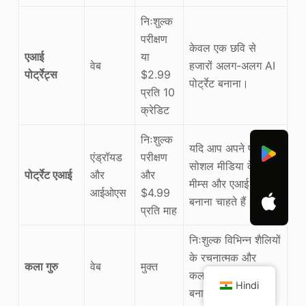
निःशुल्क
परीक्षण
केवल एक छवि से
एआई
या
वेब
हजारों अलग-अलग AI
पोर्ट्रेट्स
$2.99
पोर्ट्रेट बनाना।
प्रति 10
क्रेडिट
निःशुल्क
यदि आप अपने फोन पर
एंड्रॉयड
परीक्षण
सोशल मीडिया के लिए
पोर्ट्रेट एआई
और
और
मीम्स और एआई कंटेंट
आईओएस
$4.99
बनाना चाहते हैं।
प्रति माह
निःशुल्क विभिन्न शैलियों
के रचनात्मक और
कला गुरु
वेब
मुक्त
कलात्मक AI चित्र
Hindi
बनाने के लिए।