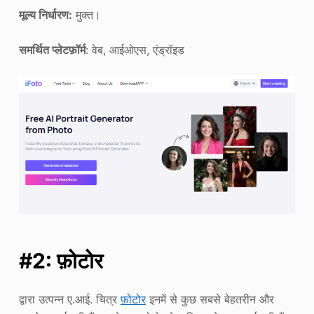
मूल्य निर्धारण:
मुक्त।
समर्थित प्लेटफ़ॉर्म
: वेब, आईओएस, एंड्रॉइड
#2: फ़ोटोर
द्वारा उत्पन्न ए.आई. चित्र
फ़ोटोर
इनमें से कुछ सबसे बेहतरीन और