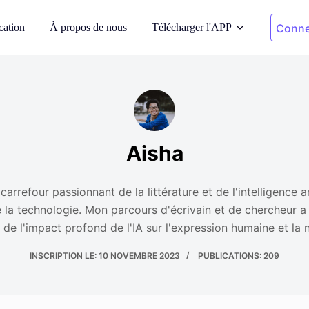
cation
À propos de nous
Télécharger l'APP
Conne
de IA
Photos de nettoyage
 sur des modèles
Supprimer les objets indésirables
Aisha
rrière-plan
Recoloration de vêtements
tanés générés par
Remplacer la couleur en 1 clic
arrefour passionnant de la littérature et de l'intelligence arti
e la technologie. Mon parcours d'écrivain et de chercheur a
ght
Suppression de l'arrière-
de l'impact profond de l'IA sur l'expression humaine et la n
plan
res de droits de
Transparent ou fond de n'importe
INSCRIPTION LE: 10 NOVEMBRE 2023
PUBLICATIONS: 209
quelle couleur
de photos