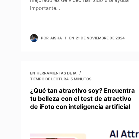
mejoradores de video han sido una ayuda
importante...
POR
AISHA
EN
21 DE NOVIEMBRE DE 2024
EN
HERRAMIENTAS DE IA
TIEMPO DE LECTURA
5 MINUTOS
¿Qué tan atractivo soy? Encuentra
tu belleza con el test de atractivo
de iFoto con inteligencia artificial