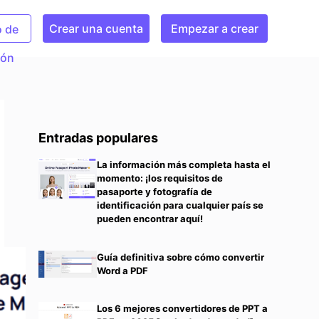
Crear una cuenta
Empezar a crear
o de
ión
Entradas populares
La información más completa hasta el
momento: ¡los requisitos de
pasaporte y fotografía de
identificación para cualquier país se
pueden encontrar aquí!
Guía definitiva sobre cómo convertir
Word a PDF
Los 6 mejores convertidores de PPT a