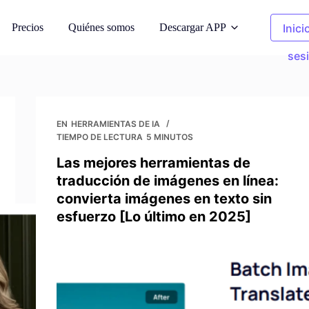
Precios
Quiénes somos
Descargar APP
Inici
ses
oda AI
Fotos de limpieza
odelos de IA
Eliminar objetos no deseados
EN
HERRAMIENTAS DE IA
TIEMPO DE LECTURA
5 MINUTOS
 fondo
Ropa Recolor
Las mejores herramientas de
s generados por
Sustituye el color en 1 clic
traducción de imágenes en línea:
convierta imágenes en texto sin
esfuerzo [Lo último en 2025]
e imágenes
Eliminador de fondo
 de derechos de
Fondo transparente o de cualquier
color
fotos
de imagen