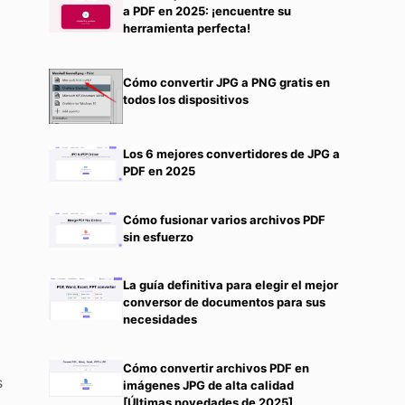
a PDF en 2025: ¡encuentre su
herramienta perfecta!
Cómo convertir JPG a PNG gratis en
todos los dispositivos
Los 6 mejores convertidores de JPG a
s
PDF en 2025
Cómo fusionar varios archivos PDF
sin esfuerzo
La guía definitiva para elegir el mejor
conversor de documentos para sus
necesidades
Cómo convertir archivos PDF en
s
imágenes JPG de alta calidad
[Últimas novedades de 2025]