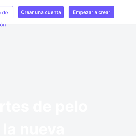
Crear una cuenta
Empezar a crear
o de
ión
rtes de pelo
y la nueva