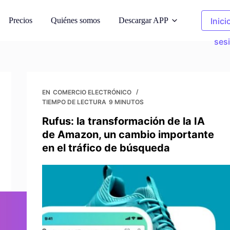
Precios
Quiénes somos
Descargar APP
Inici
ses
oda AI
Fotos de limpieza
odelos de IA
Eliminar objetos no deseados
EN
COMERCIO ELECTRÓNICO
TIEMPO DE LECTURA
9 MINUTOS
 fondo
Ropa Recolor
Rufus: la transformación de la IA
s generados por
Sustituye el color en 1 clic
de Amazon, un cambio importante
en el tráfico de búsqueda
e imágenes
Eliminador de fondo
 de derechos de
Fondo transparente o de cualquier
color
fotos
de imagen