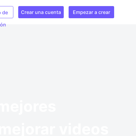
Crear una cuenta
Empezar a crear
o de
ión
 mejores
 mejorar videos