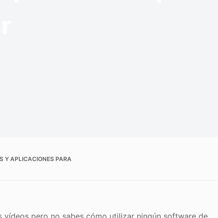
r
S Y APLICACIONES PARA
tus vídeos pero no sabes cómo utilizar ningún software de