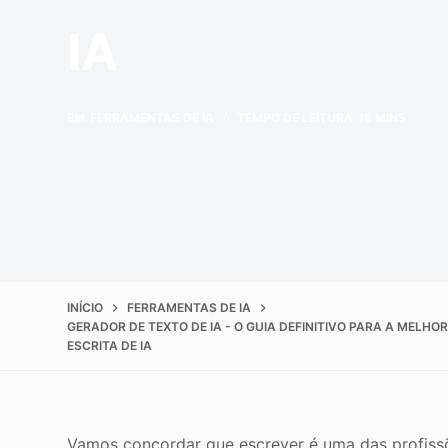
Melhorar a qualida
o
IA
EM
FERRAMENTAS DE IA
TEMPO DE LEITURA
18 MINS
INÍCIO
FERRAMENTAS DE IA
GERADOR DE TEXTO DE IA - O GUIA DEFINITIVO PARA A MELH
ESCRITA DE IA
Vamos concordar que escrever é uma das profissõ