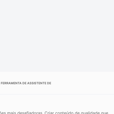
de da imagem
OR FERRAMENTA DE ASSISTENTE DE
es mais desafiadoras. Criar conteúdo de qualidade que