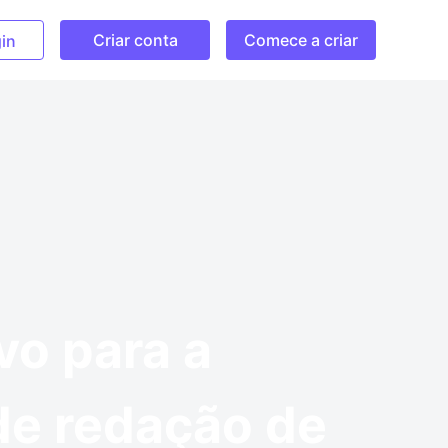
Criar conta
Comece a criar
in
vo para a
de redação de