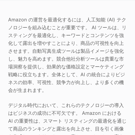
写真エンハンサー
Amazon の運営を最適化するには、人工知能 (AI) テク
画像の著作権
ノロジーを組み込むことが重要です。 AI ツールは、リ
スティングを最適化し、キーワードとコンテンツを強
化して露出を増やすことにより、商品の可視性を向上
させます。自動写真生成ツールは製品イメージを強化
し、魅力を高めます。競合他社分析ツールは貴重な市
場洞察を提供し、効果的な価格設定とマーケティング
戦略に役立ちます。全体として、AI の統合によりビジ
ネスの効率、可視性、競争力が向上し、より多くの機
会が生まれます。
デジタル時代において、これらのテクノロジーの導入
はビジネスの成功に不可欠です。 Amazon における
AI の重要性は、スマート リスティングの最適化を通じ
て商品のランキングと露出を向上させ、目を引く画像