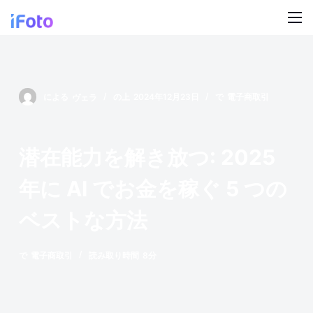
コ
ン
テ
製品
ン
ツ
AI ファッションモデル
ブログ
による
ヴェラ
の上
2024年12月23日
で
電子商取引
に
ス
オンライン背景チェンジャー
私たちについて
キ
潜在能力を解き放つ: 2025
モデルの AI の背景
ッ
プ
年に AI でお金を稼ぐ 5 つの
スナップ服のリカラー
ベストな方法
製品の AI 背景
で
電子商取引
読み取り時間
8分
無料の背景リムーバー
クリーンアップの写真