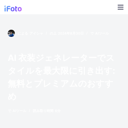
コ
ン
テ
製品
ン
による
アイシャ
の上
2024年8月30日
で
AIツール
ツ
AI ファッションモデル
ブログ
に
ス
オンライン背景チェンジャー
私たちについて
AI 衣装ジェネレーターでス
キ
モデルの AI の背景
ッ
タイルを最大限に引き出す:
プ
スナップ服のリカラー
無料とプレミアムのおすす
製品の AI 背景
め
無料の背景リムーバー
で
AIツール
読み取り時間
6分
クリーンアップの写真