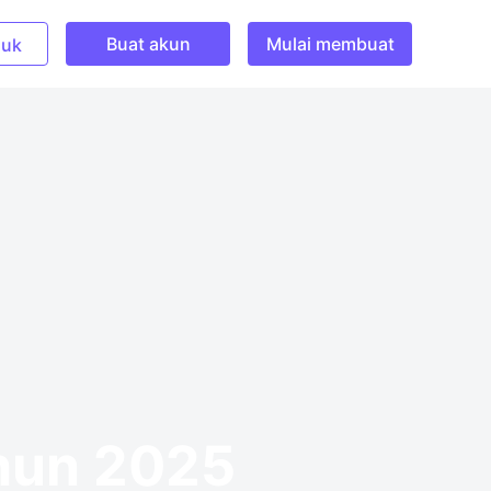
Buat akun
Mulai membuat
uk
ahun 2025