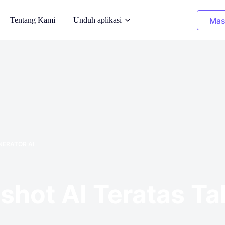
Tentang Kami
Unduh aplikasi
Mas
AI
Gambar Pembersihan
an pada model AI
Hapus objek yang tidak diinginkan
r Belakang
Pewarnaan Ulang Pakaian
an yang
Mengganti warna dalam 1 klik
NERATOR AI
ar
Penghilang Latar Belakang
royalti yang
Transparan, atau latar belakang warna
apa pun
dshot AI Teratas T
o
itas gambar