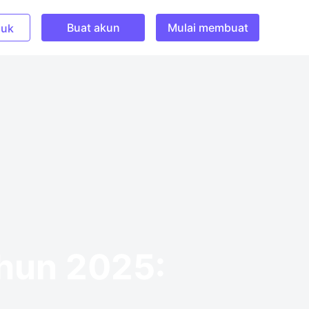
Buat akun
Mulai membuat
uk
ahun 2025: