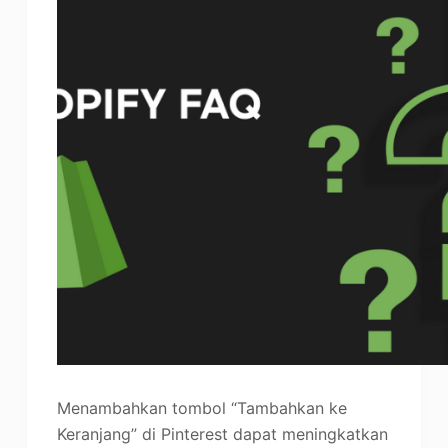
Menambahkan tombol “Tambahkan ke
Keranjang” di Pinterest dapat meningkatkan