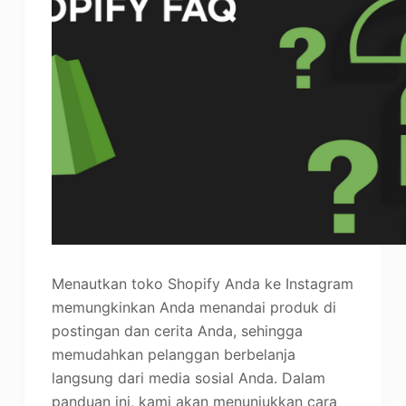
Menautkan toko Shopify Anda ke Instagram
memungkinkan Anda menandai produk di
postingan dan cerita Anda, sehingga
memudahkan pelanggan berbelanja
langsung dari media sosial Anda. Dalam
panduan ini, kami akan menunjukkan cara