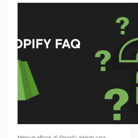
Penambah Foto
Hak Cipta Gambar
Menjual eBook di Shopify adalah cara