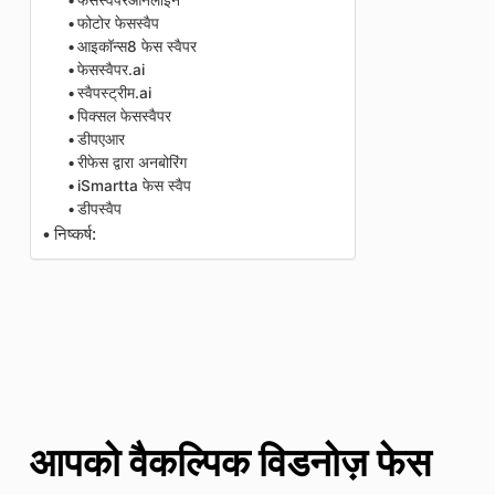
फेसस्वैपरऑनलाइन
फोटोर फेसस्वैप
आइकॉन्स8 फेस स्वैपर
फेसस्वैपर.ai
स्वैपस्ट्रीम.ai
पिक्सल फेसस्वैपर
डीपएआर
रीफेस द्वारा अनबोरिंग
iSmartta फेस स्वैप
डीपस्वैप
निष्कर्ष:
आपको वैकल्पिक विडनोज़ फेस