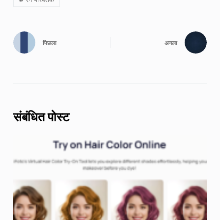
पिछला
अगला
संबंधित पोस्ट