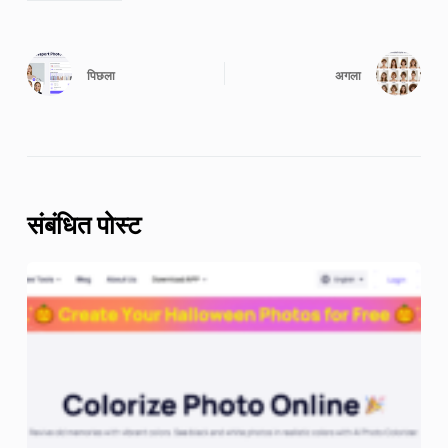
पिछला
अगला
संबंधित पोस्ट