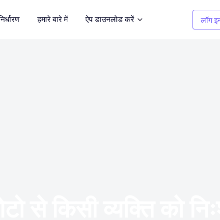
निर्धारण
हमारे बारे में
ऐप डाउनलोड करें
लॉग इन
सफाई चित्र
दर्शित करें
अवांछित वस्तुओं को हटाएँ
कपड़ों का रंग बदलना
भूमि
1 क्लिक में रंग बदलें
बैकग्राउंड रिमूवर
 करें
पारदर्शी, या किसी भी रंग की पृष्ठभूमि
से किसी व्यक्ति को निःशु