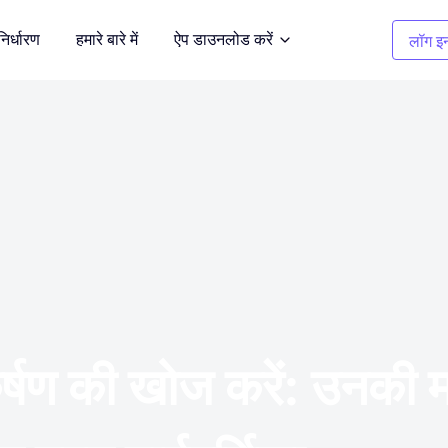
निर्धारण
हमारे बारे में
ऐप डाउनलोड करें
लॉग इन
सफाई चित्र
दर्शित करें
अवांछित वस्तुओं को हटाएँ
कपड़ों का रंग बदलना
भूमि
1 क्लिक में रंग बदलें
बैकग्राउंड रिमूवर
 करें
पारदर्शी, या किसी भी रंग की पृष्ठभूमि
कर्षण की खोज करें: उनकी